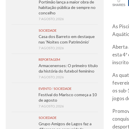
Portimão lança a maior obra de
SHARES
habitação pública de sempre no
concelho
7 AGOSTO, 2026
As Pisc
SOCIEDADE
Aquátic
Casa dos Barreto em destaque
nas ‘Noites com Património’
Aberta 
7 AGOSTO, 2026
esta 4ª
REPORTAGEM
inscrit
Armacenenses: O primeiro título
da história do futebol feminino
As quat
7 AGOSTO, 2026
feverei
EVENTO
/
SOCIEDADE
os sub-
Festival do Marisco começa a 10
jogos d
de agosto
7 AGOSTO, 2026
Promove
conquis
SOCIEDADE
Grupo Amigos de Lagos faz a
desport