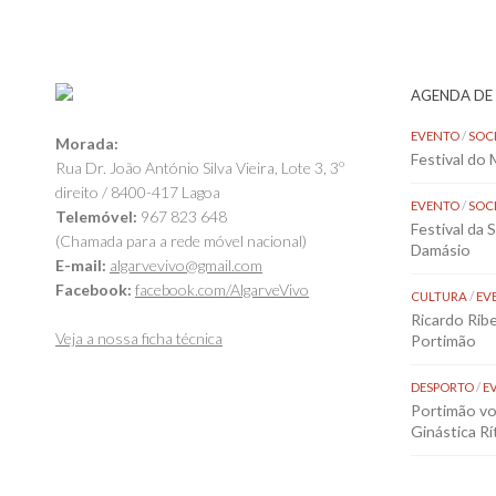
AGENDA DE
EVENTO
/
SOC
Morada:
Festival do
Rua Dr. João António Silva Vieira, Lote 3, 3º
direito / 8400-417 Lagoa
EVENTO
/
SOC
Telemóvel:
967 823 648
Festival da 
(Chamada para a rede móvel nacional)
Damásio
E-mail:
algarvevivo@gmail.com
Facebook:
facebook.com/AlgarveVivo
CULTURA
/
EV
Ricardo Rib
Veja a nossa ficha técnica
Portimão
DESPORTO
/
E
Portimão vol
Ginástica Rí