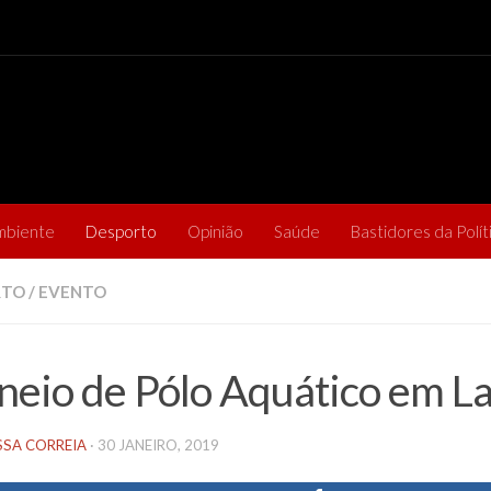
mbiente
Desporto
Opinião
Saúde
Bastidores da Polít
RTO
/
EVENTO
neio de Pólo Aquático em L
SSA CORREIA
·
30 JANEIRO, 2019