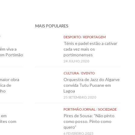
MAIS POPULARES
/
DESPORTO
/
REPORTAGEM
Ténis e padel estão a cativar
êm viva a
cada vez mais os
 em Portimão
portimonenses
24 JULHO, 2020
CULTURA
/
EVENTO
maior obra
Orquestra de Jazz do Algarve
ica de
convida Tutu Puoane em
lho
Lagoa
25 SETEMBRO, 2020
PORTIMÃO JORNAL
/
SOCIEDADE
o em
Pires de Sousa: “Não pinto
ites com
como posso. Pinto como
quero”
6 FEVEREIRO, 2023