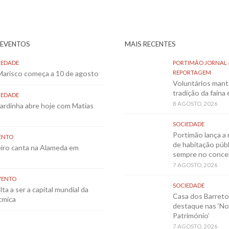
 EVENTOS
MAIS RECENTES
IEDADE
PORTIMÃO JORNAL
 Marisco começa a 10 de agosto
REPORTAGEM
Voluntários mant
tradição da faina
IEDADE
8 AGOSTO, 2026
Sardinha abre hoje com Matias
SOCIEDADE
Portimão lança a 
ENTO
de habitação públ
eiro canta na Alameda em
sempre no conce
7 AGOSTO, 2026
VENTO
SOCIEDADE
ta a ser a capital mundial da
Casa dos Barret
tmica
destaque nas ‘No
Património’
7 AGOSTO, 2026