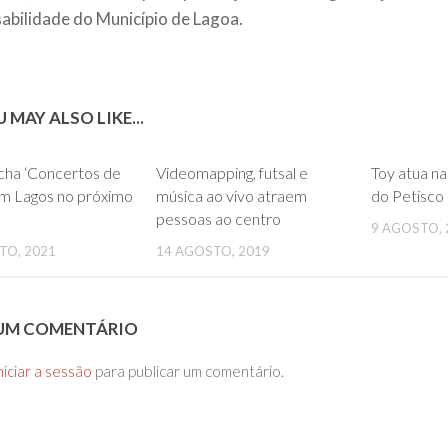
abilidade do Município de Lagoa.
 MAY ALSO LIKE...
0
0
cha ‘Concertos de
Videomapping, futsal e
Toy atua na
em Lagos no próximo
música ao vivo atraem
do Petisco
pessoas ao centro
9 AGOSTO, 
TO, 2021
14 AGOSTO, 2019
 UM COMENTÁRIO
niciar a sessão
para publicar um comentário.