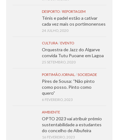
DESPORTO
/
REPORTAGEM
Ténis e padel estão a cativar
cada vez mais os portimonenses
24 JULHO, 2020
CULTURA
/
EVENTO
Orquestra de Jazz do Algarve
convida Tutu Puoane em Lagoa
25 SETEMBRO, 2020
PORTIMÃO JORNAL
/
SOCIEDADE
Pires de Sousa: “Não pinto
como posso. Pinto como
quero”
6 FEVEREIRO, 2023
AMBIENTE
OPTO 2023 vai atribuir prémio
sustentabilidade a estudantes
do concelho de Albufeira
16 FEVEREIRO, 2023