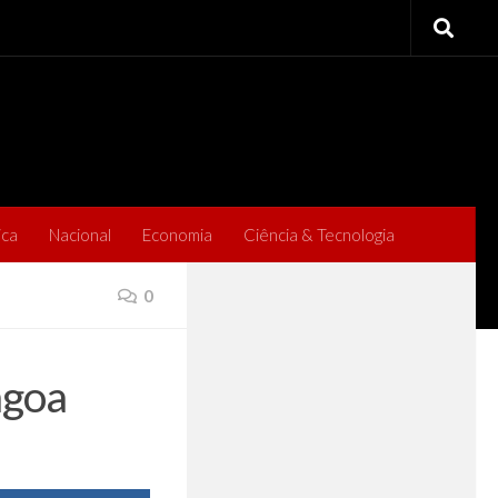
ica
Nacional
Economia
Ciência & Tecnologia
0
agoa