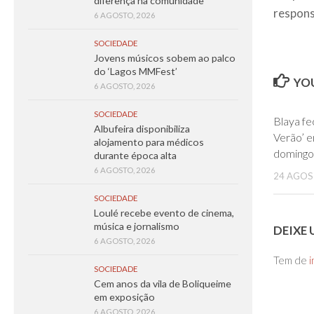
diferença na comunidade
respons
6 AGOSTO, 2026
SOCIEDADE
Jovens músicos sobem ao palco
do ‘Lagos MMFest’
YOU
6 AGOSTO, 2026
SOCIEDADE
Blaya fe
Albufeira disponibiliza
Verão’ 
alojamento para médicos
domingo
durante época alta
6 AGOSTO, 2026
24 AGOS
SOCIEDADE
Loulé recebe evento de cinema,
música e jornalismo
DEIXE
6 AGOSTO, 2026
Tem de
i
SOCIEDADE
Cem anos da vila de Boliqueime
em exposição
6 AGOSTO, 2026