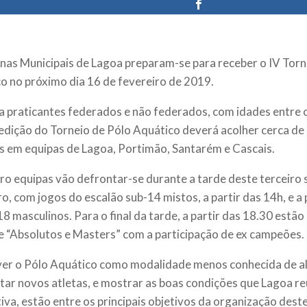
inas Municipais de Lagoa preparam-se para receber o IV Torn
o no próximo dia 16 de fevereiro de 2019.
a praticantes federados e não federados, com idades entre o
 edição do Torneio de Pólo Aquático deverá acolher cerca de 
os em equipas de Lagoa, Portimão, Santarém e Cascais.
ro equipas vão defrontar-se durante a tarde deste terceiro
ro, com jogos do escalão sub-14 mistos, a partir das 14h, e a
18 masculinos. Para o final da tarde, a partir das 18.30 estã
e “Absolutos e Masters” com a participação de ex campeões.
r o Pólo Aquático como modalidade menos conhecida de al
tar novos atletas, e mostrar as boas condições que Lagoa re
iva, estão entre os principais objetivos da organização deste