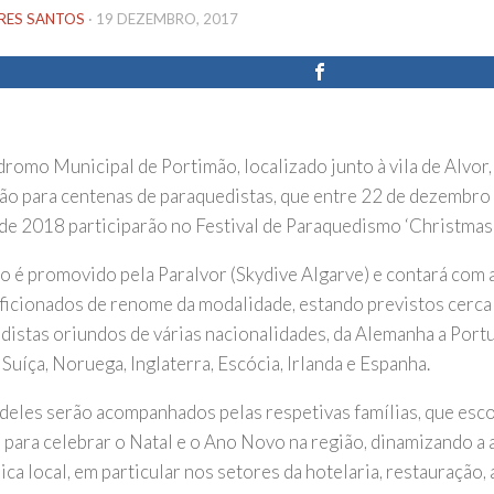
IRES SANTOS
·
19 DEZEMBRO, 2017
omo Municipal de Portimão, localizado junto à vila de Alvor, v
ção para centenas de paraquedistas, que entre 22 de dezembro 
 de 2018 participarão no Festival de Paraquedismo ‘Christmas
o é promovido pela Paralvor (Skydive Algarve) e contará com a
aficionados de renome da modalidade, estando previstos cerca
distas oriundos de várias nacionalidades, da Alemanha a Portu
 Suíça, Noruega, Inglaterra, Escócia, Irlanda e Espanha.
deles serão acompanhados pelas respetivas famílias, que esc
 para celebrar o Natal e o Ano Novo na região, dinamizando a 
a local, em particular nos setores da hotelaria, restauração, 