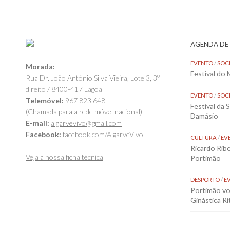
AGENDA DE
EVENTO
/
SOC
Morada:
Festival do
Rua Dr. João António Silva Vieira, Lote 3, 3º
direito / 8400-417 Lagoa
EVENTO
/
SOC
Telemóvel:
967 823 648
Festival da 
(Chamada para a rede móvel nacional)
Damásio
E-mail:
algarvevivo@gmail.com
Facebook:
facebook.com/AlgarveVivo
CULTURA
/
EV
Ricardo Rib
Veja a nossa ficha técnica
Portimão
DESPORTO
/
E
Portimão vol
Ginástica Rí