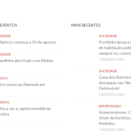
 EVENTOS
MAIS RECENTES
IEDADE
SOCIEDADE
 Marisco começa a 10 de agosto
Portimão lança a 
de habitação públ
sempre no conce
IEDADE
7 AGOSTO, 2026
Sardinha abre hoje com Matias
SOCIEDADE
Casa dos Barret
ENTO
destaque nas ‘No
eiro canta na Alameda em
Património’
7 AGOSTO, 2026
VENTO
REPORTAGEM
ta a ser a capital mundial da
Armacenenses: O
tmica
título da história
feminino
7 AGOSTO, 2026