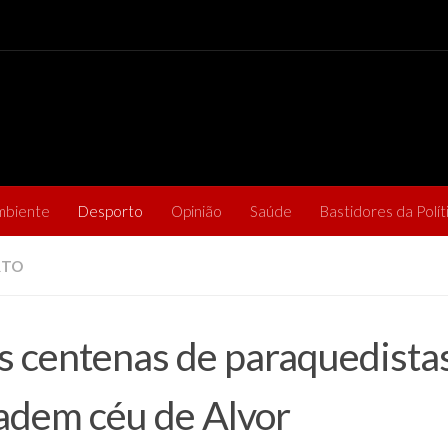
mbiente
Desporto
Opinião
Saúde
Bastidores da Polít
RTO
s centenas de paraquedista
adem céu de Alvor