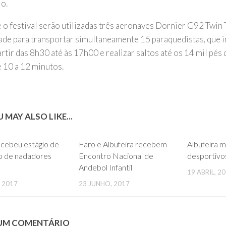
o.
 o festival serão utilizadas três aeronaves Dornier G92 Twin 
ade para transportar simultaneamente 15 paraquedistas, que i
artir das 8h30 até às 17h00 e realizar saltos até os 14 mil pés 
e 10 a 12 minutos.
 MAY ALSO LIKE...
0
0
ecebeu estágio de
Faro e Albufeira recebem
Albufeira m
ão de nadadores
Encontro Nacional de
desportivo
Andebol Infantil
19 ABRIL, 2
 2017
23 JUNHO, 2017
 UM COMENTÁRIO