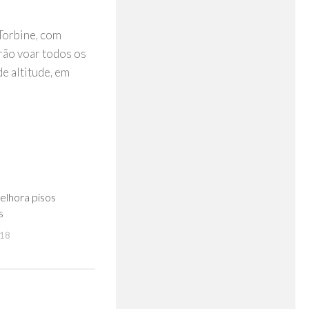
Torbine, com
rão voar todos os
de altitude, em
0
elhora pisos
s
018