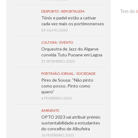
Tem de
i
DESPORTO
/
REPORTAGEM
Ténis e padel estão a cativar
cada vez mais os portimonenses
24 JULHO, 2020
CULTURA
/
EVENTO
Orquestra de Jazz do Algarve
convida Tutu Puoane em Lagoa
25 SETEMBRO, 2020
PORTIMÃO JORNAL
/
SOCIEDADE
Pires de Sousa: “Não pinto
como posso. Pinto como
quero”
6 FEVEREIRO, 2023
AMBIENTE
OPTO 2023 vai atribuir prémio
sustentabilidade a estudantes
do concelho de Albufeira
16 FEVEREIRO, 2023