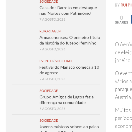
SOCIEDADE
BY
RUI P
Casa dos Barreto em destaque
nas ‘Noites com Património’
0
7 AGOSTO, 2026
SHARES
REPORTAGEM
Armacenenses: O primeiro título
da história do futebol feminino
O Aeródr
7 AGOSTO, 2026
de elei
janeiro
EVENTO
/
SOCIEDADE
Festival do Marisco começa a 10
O event
de agosto
7 AGOSTO, 2026
vários 
paraque
SOCIEDADE
Áustria,
Grupo Amigos de Lagos faz a
diferença na comunidade
6 AGOSTO, 2026
Muitos 
período
SOCIEDADE
económic
Jovens músicos sobem ao palco