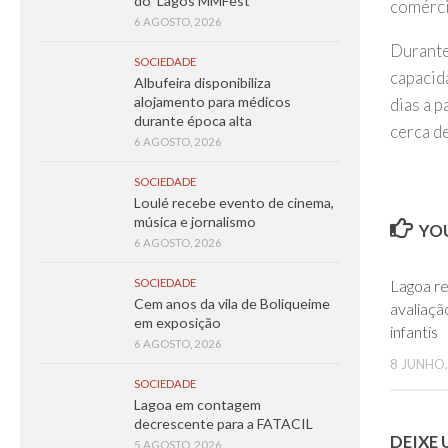
do ‘Lagos MMFest’
comérci
6 AGOSTO, 2026
Durante
SOCIEDADE
capacid
Albufeira disponibiliza
alojamento para médicos
dias a p
durante época alta
cerca d
6 AGOSTO, 2026
SOCIEDADE
Loulé recebe evento de cinema,
música e jornalismo
YOU
6 AGOSTO, 2026
Lagoa r
SOCIEDADE
Cem anos da vila de Boliqueime
avaliaç
em exposição
infantis
6 AGOSTO, 2026
8 JUNHO,
SOCIEDADE
Lagoa em contagem
decrescente para a FATACIL
DEIXE
5 AGOSTO, 2026