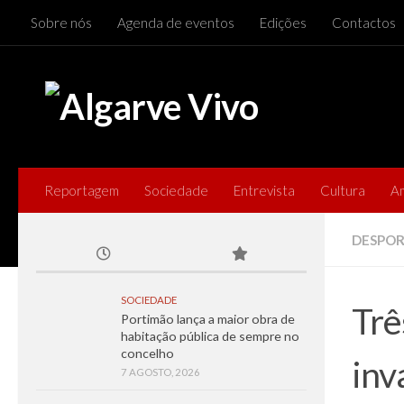
Sobre nós
Agenda de eventos
Edições
Contactos
Skip to content
Reportagem
Sociedade
Entrevista
Cultura
A
DESPO
SOCIEDADE
Trê
Portimão lança a maior obra de
habitação pública de sempre no
concelho
inv
7 AGOSTO, 2026