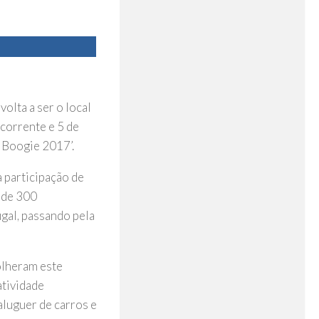
olta a ser o local
corrente e 5 de
 Boogie 2017’.
 participação de
 de 300
gal, passando pela
olheram este
atividade
aluguer de carros e