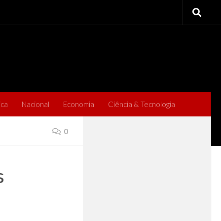
ica
Nacional
Economia
Ciência & Tecnologia
0
s