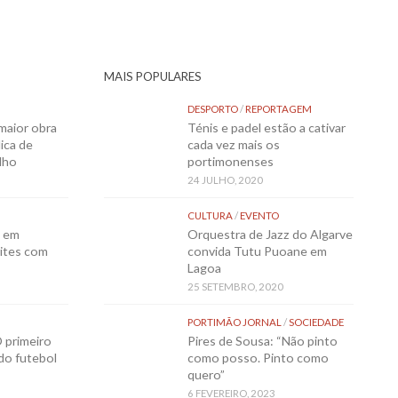
MAIS POPULARES
DESPORTO
/
REPORTAGEM
maior obra
Ténis e padel estão a cativar
ica de
cada vez mais os
lho
portimonenses
24 JULHO, 2020
CULTURA
/
EVENTO
o em
Orquestra de Jazz do Algarve
ites com
convida Tutu Puoane em
Lagoa
25 SETEMBRO, 2020
PORTIMÃO JORNAL
/
SOCIEDADE
 primeiro
Pires de Sousa: “Não pinto
 do futebol
como posso. Pinto como
quero”
6 FEVEREIRO, 2023