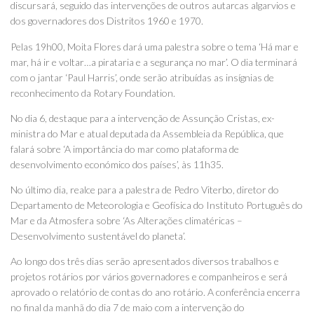
discursará, seguido das intervenções de outros autarcas algarvios e
dos governadores dos Distritos 1960 e 1970.
Pelas 19h00, Moita Flores dará uma palestra sobre o tema ‘Há mar e
mar, há ir e voltar…a pirataria e a segurança no mar’. O dia terminará
com o jantar ‘Paul Harris’, onde serão atribuídas as insígnias de
reconhecimento da Rotary Foundation.
No dia 6, destaque para a intervenção de Assunção Cristas, ex-
ministra do Mar e atual deputada da Assembleia da República, que
falará sobre ‘A importância do mar como plataforma de
desenvolvimento económico dos países’, às 11h35.
No último dia, realce para a palestra de Pedro Viterbo, diretor do
Departamento de Meteorologia e Geofísica do Instituto Português do
Mar e da Atmosfera sobre ‘As Alterações climatéricas –
Desenvolvimento sustentável do planeta’.
Ao longo dos três dias serão apresentados diversos trabalhos e
projetos rotários por vários governadores e companheiros e será
aprovado o relatório de contas do ano rotário. A conferência encerra
no final da manhã do dia 7 de maio com a intervenção do