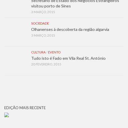
Secretário de Estado dos Negócios Estrangeiros
visitou porto de Sines
3 MARÇO, 2015
SOCIEDADE
Olhanenses à descoberta da região algarvia
3 MARÇO, 2015
CULTURA
/
EVENTO
Tudo isto é Fado em Vila Real St. António
20 FEVEREIRO, 2015
EDIÇÃO MAIS RECENTE