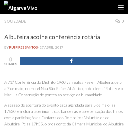
Skip to content
SOCIEDADE
0
Albufeira acolhe conferência rotária
BY
RUI PIRES SANTOS
·
27 ABRIL, 2017
0
SHARES
A 71.ª Conferência do Distrito 1960 vai realizar-se em Albufeira, de 5
a 7 de maio, no Hotel Nau São Rafael Atlântico, sob o tema ‘Rotary e o
Mar – a Construção de pontes ao serviço da humanidade’.
A sessão de abertura do evento está agendada para 5 de maio, às
17h30, e incluirá a cerimónia das bandeiras e apresentação dos hinos
com a participação da Fanfarra dos Bombeiros Voluntários de
Albufeira. Pelas 17h55, o presidente da Câmara Municipal de Albufeira