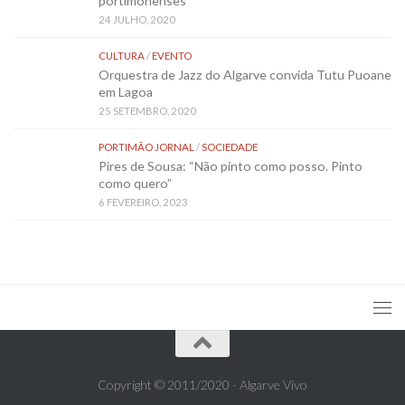
portimonenses
24 JULHO, 2020
CULTURA
/
EVENTO
Orquestra de Jazz do Algarve convida Tutu Puoane
em Lagoa
25 SETEMBRO, 2020
PORTIMÃO JORNAL
/
SOCIEDADE
Pires de Sousa: “Não pinto como posso. Pinto
como quero”
6 FEVEREIRO, 2023
Copyright © 2011/2020 - Algarve Vivo