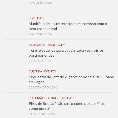
4 AGOSTO, 2026
SOCIEDADE
Município de Loulé reforça compromisso com o
bem-estar animal
4 AGOSTO, 2026
DESPORTO
/
REPORTAGEM
Ténis e padel estão a cativar cada vez mais os
portimonenses
24 JULHO, 2020
CULTURA
/
EVENTO
Orquestra de Jazz do Algarve convida Tutu Puoane
em Lagoa
25 SETEMBRO, 2020
PORTIMÃO JORNAL
/
SOCIEDADE
Pires de Sousa: “Não pinto como posso. Pinto
como quero”
6 FEVEREIRO, 2023