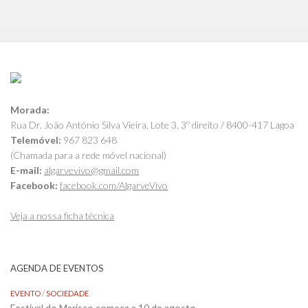
Morada:
Rua Dr. João António Silva Vieira, Lote 3, 3º direito / 8400-417 Lagoa
Telemóvel:
967 823 648
(Chamada para a rede móvel nacional)
E-mail:
algarvevivo@gmail.com
Facebook:
facebook.com/AlgarveVivo
Veja a nossa ficha técnica
AGENDA DE EVENTOS
EVENTO
/
SOCIEDADE
Festival do Marisco começa a 10 de agosto