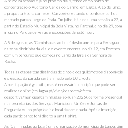
A primeira sessão é já no próximo dia 8, tendo como ponto de
concentração o Auditório Carlos do Carmo, em Lagoa. A 15 de julho,
a proposta é para conhecer Carvoeiro, estando o ponto de partida
marcado para o Largo da Praia. Em julho, há ainda uma sessão a 22, a
partir do Estádio Municipal da Bela Vista, no Parchal, e no dia 29, com
início no Parque de Feiras e Exposições de Estômbar.
A 5 de agosto, as ‘Caminhadas ao Luar’ deslocam-se para Ferragudo,
na zona ribeirinha da vila, e o evento encerra, no dia 12, em Porches
com um percurso que começa no Largo da Igreja da Senhora da
Rocha.
Todas as etapas têm distâncias de cinco e dez quilómetros disponíveis
e o espaço da partida será animado pelo DJ Likotta.
A participação é gratuita, mas é necessária inscrição que pode ser
realizada online (cm-lagoa.pt/viver/desporto/oferta-
desportiva/municipal/caminhadas-ao-luar-2026), de forma presencial
nas secretarias dos Serviços Municipais, Uniões e Juntas de
Freguesia ou no próprio dia e local da caminhada. Após a inscrição,
cada participante terá direito a uma t-shirt.
As ‘Caminhadas ao Luar’, uma organização do município de Lagoa, têm