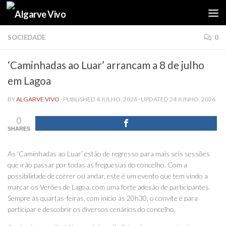
Skip to content
SOCIEDADE
0
‘Caminhadas ao Luar’ arrancam a 8 de julho
em Lagoa
BY
ALGARVE VIVO
· PUBLISHED
4 JULHO, 2026
· UPDATED
24 JUNHO, 2026
0
SHARES
As ‘Caminhadas ao Luar’ estão de regresso para mais seis sessões
que irão passar por todas as freguesias do concelho. Com a
possibilidade de correr ou andar, este é um evento que tem vindo a
marcar os Verões de Lagoa, com uma forte adesão de participantes.
Sempre às quartas-feiras, com início às 20h30, o convite é para
participar e descobrir os diversos cenários do concelho.