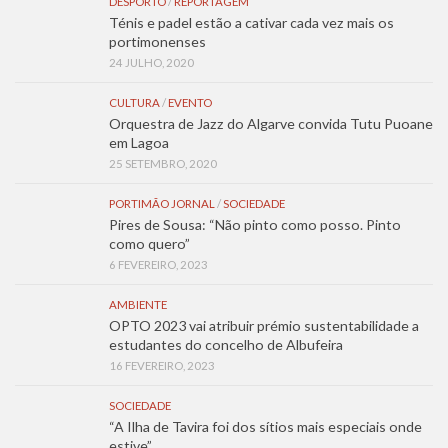
DESPORTO
/
REPORTAGEM
Ténis e padel estão a cativar cada vez mais os
portimonenses
24 JULHO, 2020
CULTURA
/
EVENTO
Orquestra de Jazz do Algarve convida Tutu Puoane
em Lagoa
25 SETEMBRO, 2020
PORTIMÃO JORNAL
/
SOCIEDADE
Pires de Sousa: “Não pinto como posso. Pinto
como quero”
6 FEVEREIRO, 2023
AMBIENTE
OPTO 2023 vai atribuir prémio sustentabilidade a
estudantes do concelho de Albufeira
16 FEVEREIRO, 2023
SOCIEDADE
“A Ilha de Tavira foi dos sítios mais especiais onde
estive”