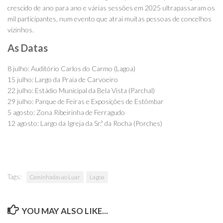
crescido de ano para ano e várias sessões em 2025 ultrapassaram os
mil participantes, num evento que atrai muitas pessoas de concelhos
vizinhos.
As Datas
8 julho: Auditório Carlos do Carmo (Lagoa)
15 julho: Largo da Praia de Carvoeiro
22 julho: Estádio Municipal da Bela Vista (Parchal)
29 julho: Parque de Feiras e Exposições de Estômbar
5 agosto: Zona Ribeirinha de Ferragudo
12 agosto: Largo da Igreja da Sr.ª da Rocha (Porches)
Tags:
Caminhadas ao Luar
Lagoa
YOU MAY ALSO LIKE...