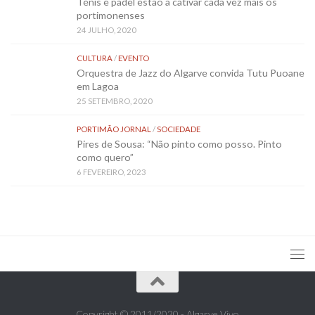
Ténis e padel estão a cativar cada vez mais os
portimonenses
24 JULHO, 2020
CULTURA
/
EVENTO
Orquestra de Jazz do Algarve convida Tutu Puoane
em Lagoa
25 SETEMBRO, 2020
PORTIMÃO JORNAL
/
SOCIEDADE
Pires de Sousa: “Não pinto como posso. Pinto
como quero”
6 FEVEREIRO, 2023
Copyright © 2011/2020 - Algarve Vivo