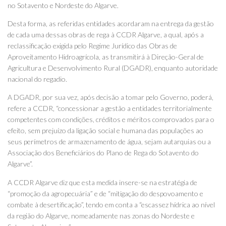
no Sotavento e Nordeste do Algarve.
Desta forma, as referidas entidades acordaram na entrega da gestão
de cada uma dessas obras de rega à CCDR Algarve, a qual, após a
reclassificação exigida pelo Regime Jurídico das Obras de
Aproveitamento Hidroagrícola, as transmitirá à Direção-Geral de
Agricultura e Desenvolvimento Rural (DGADR), enquanto autoridade
nacional do regadio.
A DGADR, por sua vez, após decisão a tomar pelo Governo, poderá,
refere a CCDR, “concessionar a gestão a entidades territorialmente
competentes com condições, créditos e méritos comprovados para o
efeito, sem prejuízo da ligação social e humana das populações ao
seus perímetros de armazenamento de água, sejam autarquias ou a
Associação dos Beneficiários do Plano de Rega do Sotavento do
Algarve”.
A CCDR Algarve diz que esta medida insere-se na estratégia de
“promoção da agropecuária” e de “mitigação do despovoamento e
combate à desertificação”, tendo em conta a “escassez hídrica ao nível
da região do Algarve, nomeadamente nas zonas do Nordeste e