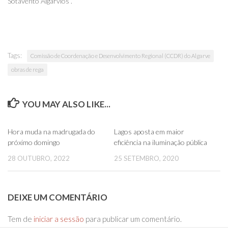
Sotavento Algarvios”.
Tags:
Comissão de Coordenação e Desenvolvimento Regional (CCDR) do Algarve
obras de rega
YOU MAY ALSO LIKE...
0
0
Hora muda na madrugada do
Lagos aposta em maior
próximo domingo
eficiência na iluminação pública
28 OUTUBRO, 2022
25 SETEMBRO, 2020
DEIXE UM COMENTÁRIO
Tem de
iniciar a sessão
para publicar um comentário.