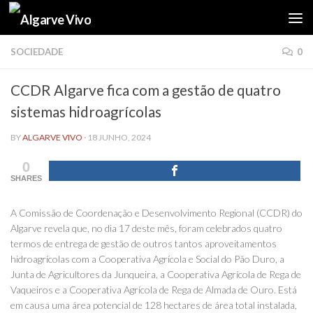
Skip to content
SOCIEDADE
0
CCDR Algarve fica com a gestão de quatro
sistemas hidroagrícolas
BY
ALGARVE VIVO
·
18 JUNHO, 2024
0
SHARES
A Comissão de Coordenação e Desenvolvimento Regional (CCDR) do
Algarve revela que, no dia 17 deste mês, foram celebrados quatro
termos de entrega de gestão de outros tantos aproveitamentos
hidroagrícolas com a Cooperativa Agrícola e Social do Pão Duro, a
Junta de Agricultores da Junqueira, a Cooperativa Agrícola de Rega de
Vaqueiros e a Cooperativa Agrícola de Rega de Almada de Ouro. Está
em causa uma área potencial de 128 hectares de área total instalada,