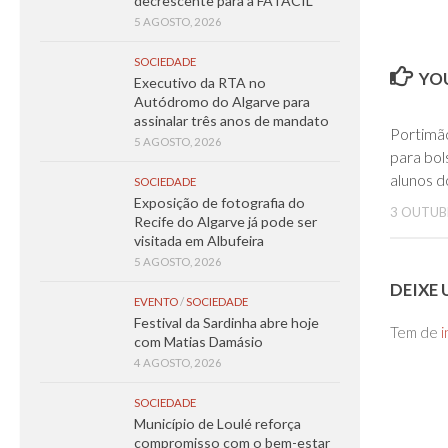
decrescente para a FATACIL
5 AGOSTO, 2026
SOCIEDADE
YOU
Executivo da RTA no
Autódromo do Algarve para
assinalar três anos de mandato
Portimã
5 AGOSTO, 2026
para bol
alunos d
SOCIEDADE
Exposição de fotografia do
3 OUTUB
Recife do Algarve já pode ser
visitada em Albufeira
5 AGOSTO, 2026
DEIXE
EVENTO
/
SOCIEDADE
Festival da Sardinha abre hoje
Tem de
i
com Matias Damásio
4 AGOSTO, 2026
SOCIEDADE
Município de Loulé reforça
compromisso com o bem-estar