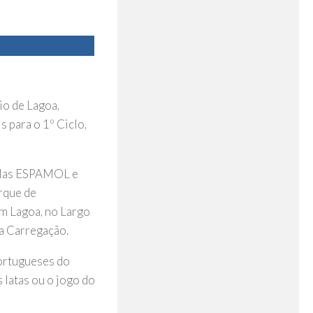
io de Lagoa,
 para o 1º Ciclo,
colas ESPAMOL e
arque de
m Lagoa, no Largo
da Carregação.
portugueses do
 latas ou o jogo do