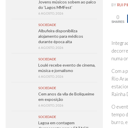
Jovens músicos sobem ao palco
BY
RUI P
do ‘Lagos MMFest’
6 AGOSTO, 2026
0
SHARES
SOCIEDADE
Albufeira disponibiliza
alojamento para médicos
durante época alta
Integra
6 AGOSTO, 2026
decorre
numa or
SOCIEDADE
Loulé recebe evento de cinema,
Com a p
música e jornalismo
6 AGOSTO, 2026
Rio Arad
estacio
SOCIEDADE
Rainha 
Cem anos da vila de Boliqueime
em exposição
6 AGOSTO, 2026
O event
tempo do
SOCIEDADE
burro, e
Lagoa em contagem