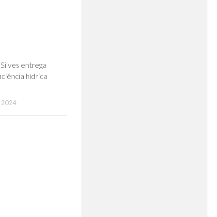
0
Silves entrega
iciência hídrica
 2024