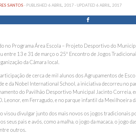
IRES SANTOS
· PUBLISHED
6 ABRIL, 2017
· UPDATED
6 ABRIL, 2017
do no Programa Área Escola – Projeto Desportivo do Municíp
u entre 13 e 31 de março o 25º Encontro de Jogos Tradicionais
ganização da Câmara local.
articipação de cerca de mil alunos dos Agrupamentos de Es
e e da Nobel International School, a iniciativa decorreu no p
namento do Pavilhão Desportivo Municipal Jacinto Correia, e
D. Leonor, em Ferragudo, e no parque infantil da Mexilhoeira 
o visou divulgar junto dos mais novos os jogos tradicionais 
s seus pais e avós, como a malha, o jogo da macaca, o jogo das
ntre outros.