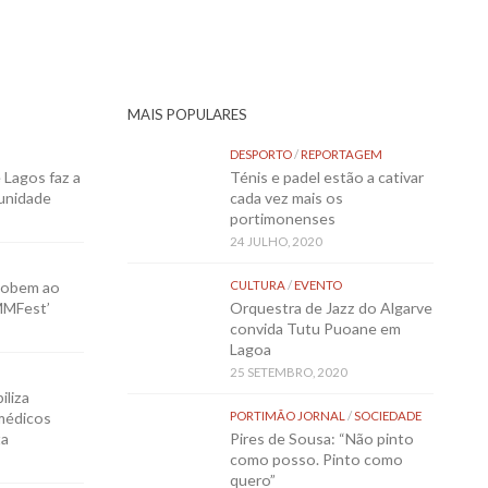
MAIS POPULARES
DESPORTO
/
REPORTAGEM
Lagos faz a
Ténis e padel estão a cativar
munidade
cada vez mais os
portimonenses
24 JULHO, 2020
sobem ao
CULTURA
/
EVENTO
MMFest’
Orquestra de Jazz do Algarve
convida Tutu Puoane em
Lagoa
25 SETEMBRO, 2020
iliza
médicos
PORTIMÃO JORNAL
/
SOCIEDADE
ta
Pires de Sousa: “Não pinto
como posso. Pinto como
quero”