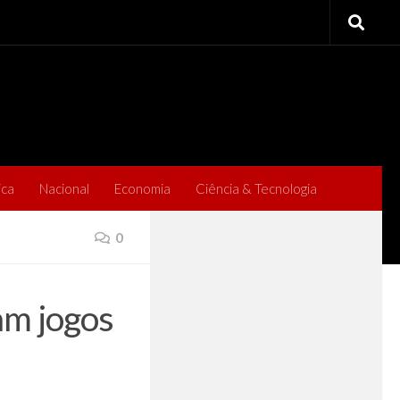
ica
Nacional
Economia
Ciência & Tecnologia
0
am jogos