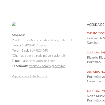
AGENDA DE
EVENTO
/
SOC
Morada:
Festival da 
Rua Dr. João António Silva Vieira, Lote 3, 3º
Damásio
direito / 8400-417 Lagoa
Telemóvel:
967 823 648
CULTURA
/
EV
(Chamada para a rede móvel nacional)
Ricardo Rib
E-mail:
algarvevivo@gmail.com
Portimão
Facebook:
facebook.com/AlgarveVivo
DESPORTO
/
E
Veja a nossa ficha técnica
Portimão vol
Ginástica Rí
CULTURA
/
EV
Noite Music
Portimão co