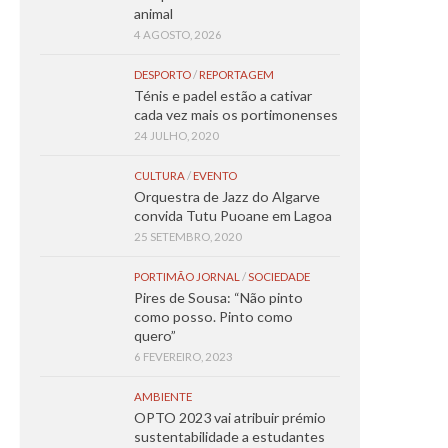
animal
4 AGOSTO, 2026
DESPORTO
/
REPORTAGEM
Ténis e padel estão a cativar
cada vez mais os portimonenses
24 JULHO, 2020
CULTURA
/
EVENTO
Orquestra de Jazz do Algarve
convida Tutu Puoane em Lagoa
25 SETEMBRO, 2020
PORTIMÃO JORNAL
/
SOCIEDADE
Pires de Sousa: “Não pinto
como posso. Pinto como
quero”
6 FEVEREIRO, 2023
AMBIENTE
OPTO 2023 vai atribuir prémio
sustentabilidade a estudantes