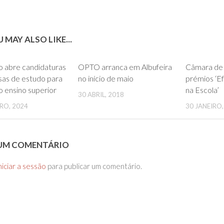
 MAY ALSO LIKE...
0
0
o abre candidaturas
OPTO arranca em Albufeira
Câmara de 
sas de estudo para
no início de maio
prémios ‘Ef
o ensino superior
na Escola’
30 ABRIL, 2018
RO, 2024
30 JANEIRO,
 UM COMENTÁRIO
niciar a sessão
para publicar um comentário.