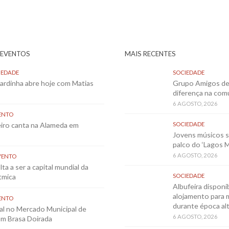
 EVENTOS
MAIS RECENTES
IEDADE
SOCIEDADE
Sardinha abre hoje com Matias
Grupo Amigos de 
diferença na co
6 AGOSTO, 2026
ENTO
eiro canta na Alameda em
SOCIEDADE
Jovens músicos 
palco do ‘Lagos 
6 AGOSTO, 2026
VENTO
ta a ser a capital mundial da
tmica
SOCIEDADE
Albufeira disponib
alojamento para 
ENTO
durante época al
al no Mercado Municipal de
6 AGOSTO, 2026
m Brasa Doirada