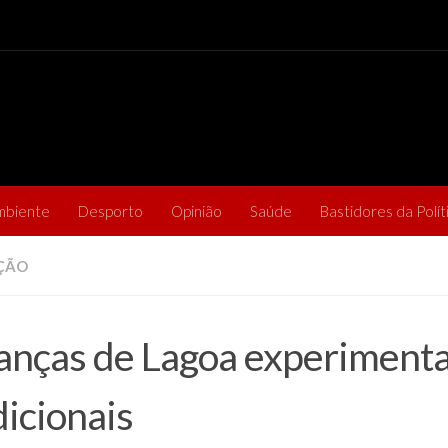
mbiente
Desporto
Opinião
Saúde
Bastidores da Polít
ÇÃO
anças de Lagoa experiment
dicionais