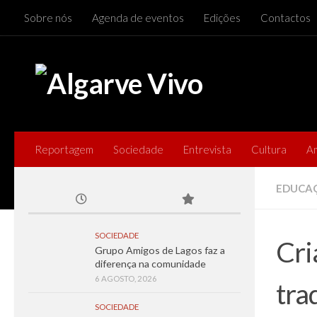
Sobre nós
Agenda de eventos
Edições
Contactos
Skip to content
Reportagem
Sociedade
Entrevista
Cultura
A
EDUCA
SOCIEDADE
Cri
Grupo Amigos de Lagos faz a
diferença na comunidade
6 AGOSTO, 2026
tra
SOCIEDADE