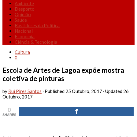
Ambiente
Desporto
Opinião
Saúde
Bastidores da Política
Nacional
Economia
Ciência & Tecnologia
Cultura
0
Escola de Artes de Lagoa expõe mostra
coletiva de pinturas
by
Rui Pires Santos
· Published
25 Outubro, 2017
· Updated
26
Outubro, 2017
0
SHARES