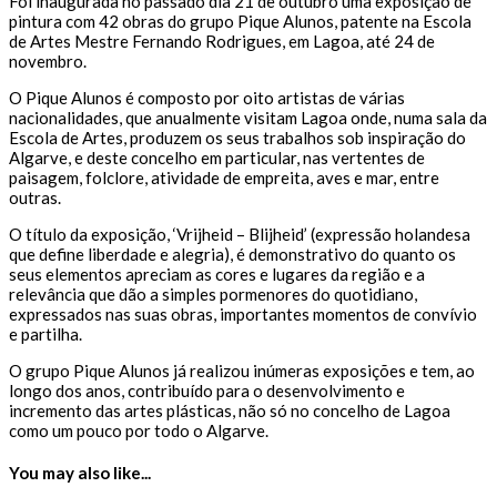
Foi inaugurada no passado dia 21 de outubro uma exposição de
pintura com 42 obras do grupo Pique Alunos, patente na Escola
de Artes Mestre Fernando Rodrigues, em Lagoa, até 24 de
novembro.
O Pique Alunos é composto por oito artistas de várias
nacionalidades, que anualmente visitam Lagoa onde, numa sala da
Escola de Artes, produzem os seus trabalhos sob inspiração do
Algarve, e deste concelho em particular, nas vertentes de
paisagem, folclore, atividade de empreita, aves e mar, entre
outras.
O título da exposição, ‘Vrijheid – Blijheid’ (expressão holandesa
que define liberdade e alegria), é demonstrativo do quanto os
seus elementos apreciam as cores e lugares da região e a
relevância que dão a simples pormenores do quotidiano,
expressados nas suas obras, importantes momentos de convívio
e partilha.
O grupo Pique Alunos já realizou inúmeras exposições e tem, ao
longo dos anos, contribuído para o desenvolvimento e
incremento das artes plásticas, não só no concelho de Lagoa
como um pouco por todo o Algarve.
You may also like...