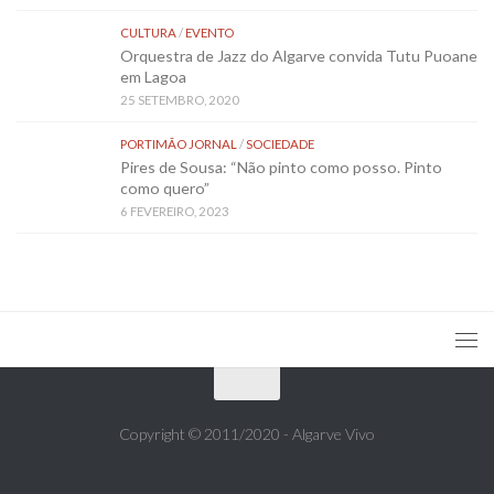
CULTURA
/
EVENTO
Orquestra de Jazz do Algarve convida Tutu Puoane
em Lagoa
25 SETEMBRO, 2020
PORTIMÃO JORNAL
/
SOCIEDADE
Pires de Sousa: “Não pinto como posso. Pinto
como quero”
6 FEVEREIRO, 2023
Copyright © 2011/2020 - Algarve Vivo