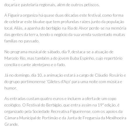
doçaria e pastelaria regionais, além de outros petiscos.
A Figueira organiza há quase duas décadas este festival, como forma
de celebrar este bivalve que tem profundas raízes junto da população
local. Aliás, a apanha do berbigão na Ria de Alvor perde-se na memória
das gentes da terra, tendo o negócio da sua venda sustentado muitas
famílias no passado.
No programa musical de sábado, dia 9, destaca-se a atuação de
Marcelo Rio, mas também a do jovem Buba Espinho, cujo repertório
concilia o cante alentejano e o fado.
Já no domingo, dia 10, a animação estará a cargo de Cláudio Rosário e
do grupo portimonense ‘Giletes d’Aço’ para uma noite com música e
humor.
As entradas custam quatro euros e incluem a oferta de um copo
ecológico. O Festival do Berbigão, que entra assim na 19ª edição, é
organizado pela Sociedade Recreativa Figueirense, com os apoios da
Câmara Municipal de Portimão e da Junta de Freguesia da Mexilhoeira
Grande.