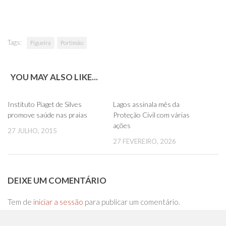
Tags:
Figueira
Portimão
YOU MAY ALSO LIKE...
0
0
Instituto Piaget de Silves
Lagos assinala mês da
promove saúde nas praias
Proteção Civil com várias
ações
27 JULHO, 2015
27 FEVEREIRO, 2026
DEIXE UM COMENTÁRIO
Tem de
iniciar a sessão
para publicar um comentário.