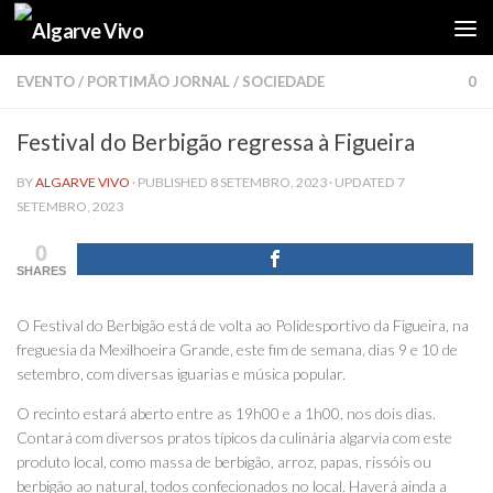
Skip to content
EVENTO
/
PORTIMÃO JORNAL
/
SOCIEDADE
0
Festival do Berbigão regressa à Figueira
BY
ALGARVE VIVO
· PUBLISHED
8 SETEMBRO, 2023
· UPDATED
7
SETEMBRO, 2023
0
SHARES
O Festival do Berbigão está de volta ao Polidesportivo da Figueira, na
freguesia da Mexilhoeira Grande, este fim de semana, dias 9 e 10 de
setembro, com diversas iguarias e música popular.
O recinto estará aberto entre as 19h00 e a 1h00, nos dois dias.
Contará com diversos pratos típicos da culinária algarvia com este
produto local, como massa de berbigão, arroz, papas, rissóis ou
berbigão ao natural, todos confecionados no local. Haverá ainda a