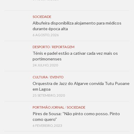
SOCIEDADE
Albufeira disponibiliza alojamento para médicos
durante época alta
6 AGOSTO, 2026
DESPORTO
/
REPORTAGEM
Ténis e padel estão a cativar cada vez mais os
portimonenses
24 JULHO, 2020
CULTURA
/
EVENTO
Orquestra de Jazz do Algarve convida Tutu Puoane
em Lagoa
25 SETEMBRO, 2020
PORTIMÃO JORNAL
/
SOCIEDADE
Pires de Sousa: “Não pinto como posso. Pinto
como quero”
6 FEVEREIRO, 2023