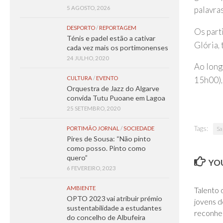
palavras
5 AGOSTO, 2026
DESPORTO
/
REPORTAGEM
Os part
Ténis e padel estão a cativar
Glória, 
cada vez mais os portimonenses
24 JULHO, 2020
Ao long
CULTURA
/
EVENTO
15h00),
Orquestra de Jazz do Algarve
convida Tutu Puoane em Lagoa
25 SETEMBRO, 2020
Tags:
PORTIMÃO JORNAL
/
SOCIEDADE
Sa
Pires de Sousa: “Não pinto
como posso. Pinto como
quero”
YOU
6 FEVEREIRO, 2023
AMBIENTE
Talento 
OPTO 2023 vai atribuir prémio
jovens d
sustentabilidade a estudantes
reconhe
do concelho de Albufeira