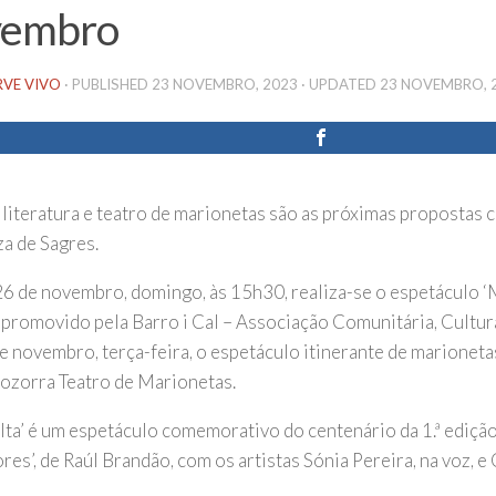
vembro
RVE VIVO
· PUBLISHED
23 NOVEMBRO, 2023
· UPDATED
23 NOVEMBRO, 
 literatura e teatro de marionetas são as próximas propostas c
za de Sagres.
26 de novembro, domingo, às 15h30, realiza-se o espetáculo ‘M
 promovido pela
Barro i Cal – Associação Comunitária, Cultural
e novembro, terça-feira, o espetáculo itinerante de marionetas
ozorra Teatro de Marionetas.
lta’ é um espetáculo comemorativo do centenário da 1.ª edição
es’, de Raúl Brandão, com os artistas Sónia Pereira, na voz, e 