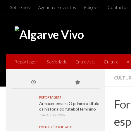
Sobre nós
Agenda de eventos
Edições
Contactos
Skip to content
Reportagem
Sociedade
Entrevista
Cultura
A
CULTU
REPORTAGEM
For
Armacenenses: O primeiro título
da história do futebol feminino
7 AGOSTO, 2026
esp
EVENTO
/
SOCIEDADE