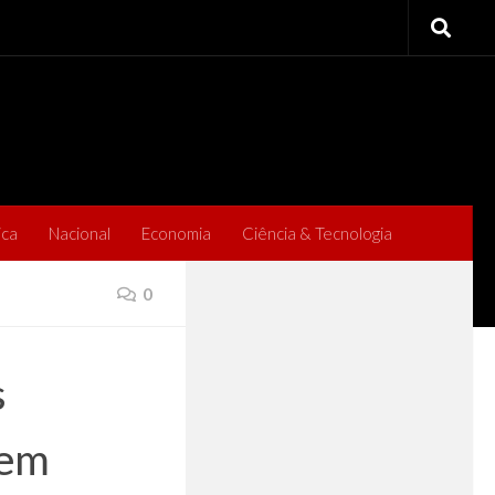
ica
Nacional
Economia
Ciência & Tecnologia
0
s
 em