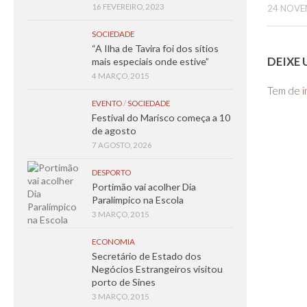
16 FEVEREIRO, 2023
24 NOVE
SOCIEDADE
“A Ilha de Tavira foi dos sítios
DEIXE
mais especiais onde estive”
4 MARÇO, 2015
Tem de
i
EVENTO
/
SOCIEDADE
Festival do Marisco começa a 10
de agosto
7 AGOSTO, 2026
DESPORTO
Portimão vai acolher Dia
Paralímpico na Escola
3 MARÇO, 2015
ECONOMIA
Secretário de Estado dos
Negócios Estrangeiros visitou
porto de Sines
3 MARÇO, 2015