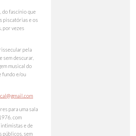
, do fascínio que
 piscatórias e os
s, por vezes
issecular pela
 e sem descurar,
agem musical do
e fundo e/ou
i.cal@gmail.com
ores para uma sala
 1976, com
intimistas e de
s públicos, sem