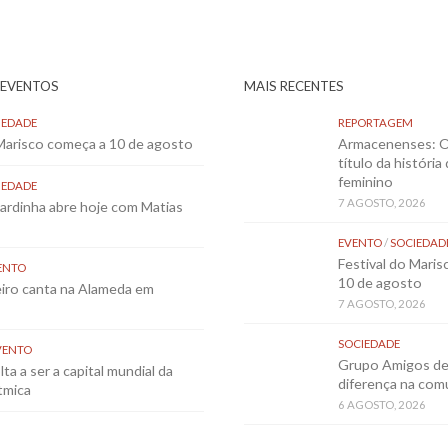
 EVENTOS
MAIS RECENTES
IEDADE
REPORTAGEM
 Marisco começa a 10 de agosto
Armacenenses: O
título da história
feminino
IEDADE
7 AGOSTO, 2026
Sardinha abre hoje com Matias
EVENTO
/
SOCIEDAD
Festival do Mari
ENTO
10 de agosto
eiro canta na Alameda em
7 AGOSTO, 2026
SOCIEDADE
VENTO
Grupo Amigos de 
ta a ser a capital mundial da
diferença na co
tmica
6 AGOSTO, 2026