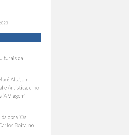
2023
ulturais da
aré Alta’, um
 e Artística, e, no
 ‘A Viagem’,
 da obra ‘Os
Carlos Boita, no