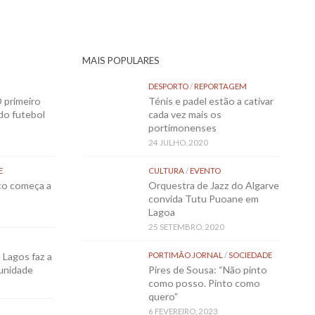
MAIS POPULARES
DESPORTO
/
REPORTAGEM
 primeiro
Ténis e padel estão a cativar
 do futebol
cada vez mais os
portimonenses
24 JULHO, 2020
E
CULTURA
/
EVENTO
sco começa a
Orquestra de Jazz do Algarve
convida Tutu Puoane em
Lagoa
25 SETEMBRO, 2020
Lagos faz a
PORTIMÃO JORNAL
/
SOCIEDADE
munidade
Pires de Sousa: “Não pinto
como posso. Pinto como
quero”
6 FEVEREIRO, 2023