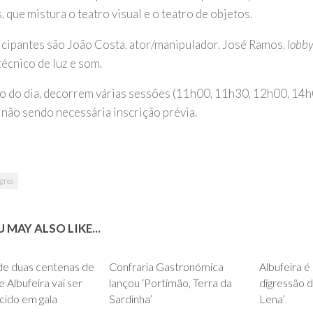
, que mistura o teatro visual e o teatro de objetos.
icipantes são João Costa, ator/manipulador, José Ramos,
lobb
técnico de luz e som.
o do dia, decorrem várias sessões (11h00, 11h30, 12h00, 14
 não sendo necessária inscrição prévia.
gres
 MAY ALSO LIKE...
0
0
de duas centenas de
Confraria Gastronómica
Albufeira 
e Albufeira vai ser
lançou ‘Portimão, Terra da
digressão d
cido em gala
Sardinha’
Lena’