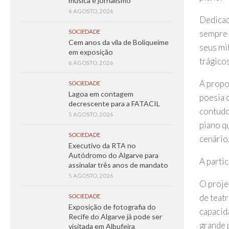
música e jornalismo
6 AGOSTO, 2026
Dedicad
sempre 
SOCIEDADE
Cem anos da vila de Boliqueime
seus mit
em exposição
trágico
6 AGOSTO, 2026
A propo
SOCIEDADE
Lagoa em contagem
poesia 
decrescente para a FATACIL
contudo
5 AGOSTO, 2026
piano q
SOCIEDADE
cenário,
Executivo da RTA no
Autódromo do Algarve para
A partic
assinalar três anos de mandato
5 AGOSTO, 2026
O proje
de teat
SOCIEDADE
Exposição de fotografia do
capacid
Recife do Algarve já pode ser
grande 
visitada em Albufeira