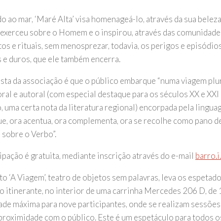
o ao mar, ‘Maré Alta’ visa homenageá-lo, através da sua beleza
exerceu sobre o Homem e o inspirou, através das comunidades
os e rituais, sem menosprezar, todavia, os perigos e episódio
s e duros, que ele também encerra.
sta da associação é que o público embarque “numa viagem plur
oral e autoral (com especial destaque para os séculos XX e XXI
, uma certa nota da literatura regional) encorpada pela lingu
ue, ora acentua, ora complementa, ora se recolhe como pano d
 sobre o Verbo”.
ipação é gratuita, mediante inscrição através do e-mail
barro.
to ‘A Viagem’, teatro de objetos sem palavras, leva os espetad
ro itinerante, no interior de uma carrinha Mercedes 206 D, de
ade máxima para nove participantes, onde se realizam sessões 
proximidade com o público. Este é um espetáculo para todos o