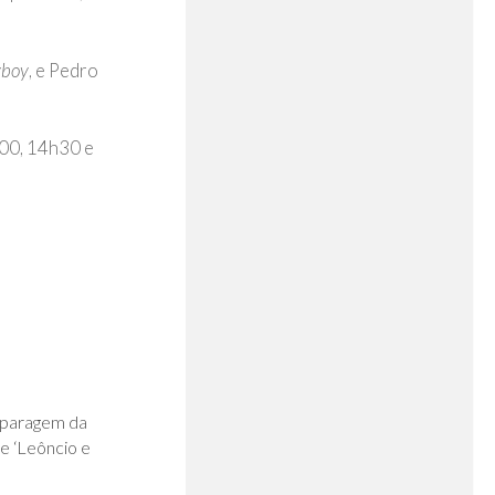
yboy
, e Pedro
h00, 14h30 e
0
é paragem da
e ‘Leôncio e