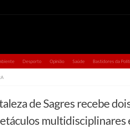
mbiente
Desporto
Opinião
Saúde
Bastidores da Polít
RA
taleza de Sagres recebe doi
etáculos multidisciplinares