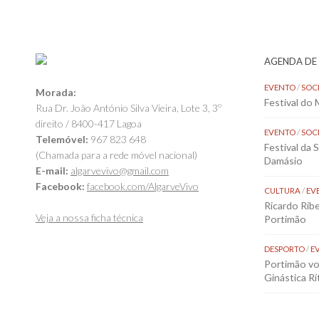
AGENDA DE
EVENTO
/
SOC
Morada:
Festival do
Rua Dr. João António Silva Vieira, Lote 3, 3º
direito / 8400-417 Lagoa
EVENTO
/
SOC
Telemóvel:
967 823 648
Festival da 
(Chamada para a rede móvel nacional)
Damásio
E-mail:
algarvevivo@gmail.com
Facebook:
facebook.com/AlgarveVivo
CULTURA
/
EV
Ricardo Rib
Veja a nossa ficha técnica
Portimão
DESPORTO
/
E
Portimão vol
Ginástica Rí