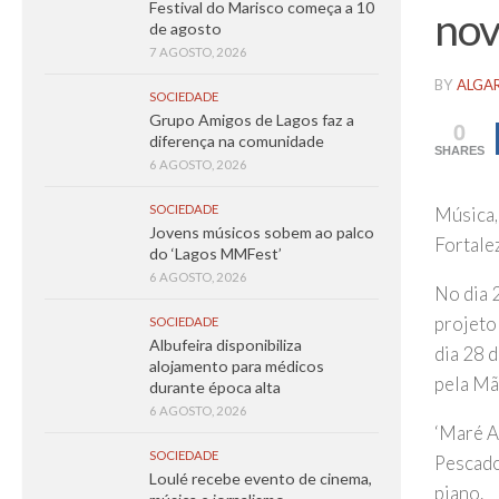
Festival do Marisco começa a 10
no
de agosto
7 AGOSTO, 2026
BY
ALGA
SOCIEDADE
Grupo Amigos de Lagos faz a
0
diferença na comunidade
SHARES
6 AGOSTO, 2026
SOCIEDADE
Música,
Jovens músicos sobem ao palco
Fortale
do ‘Lagos MMFest’
6 AGOSTO, 2026
No dia 
projeto
SOCIEDADE
Albufeira disponibiliza
dia 28 d
alojamento para médicos
pela Mã
durante época alta
6 AGOSTO, 2026
‘Maré A
SOCIEDADE
Pescador
Loulé recebe evento de cinema,
piano.