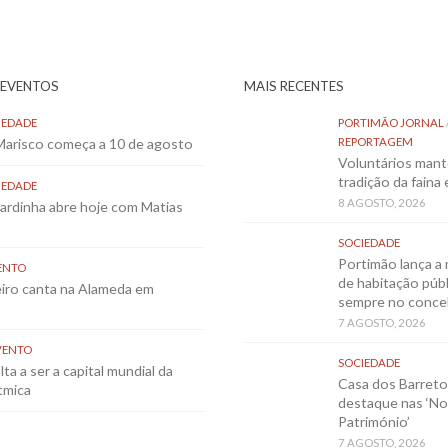
 EVENTOS
MAIS RECENTES
IEDADE
PORTIMÃO JORNAL
 Marisco começa a 10 de agosto
REPORTAGEM
Voluntários mant
tradição da faina
IEDADE
8 AGOSTO, 2026
Sardinha abre hoje com Matias
SOCIEDADE
Portimão lança a 
ENTO
de habitação públ
eiro canta na Alameda em
sempre no conce
7 AGOSTO, 2026
VENTO
SOCIEDADE
ta a ser a capital mundial da
Casa dos Barret
tmica
destaque nas ‘No
Património’
7 AGOSTO, 2026