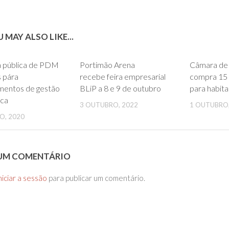
 MAY ALSO LIKE...
0
0
a pública de PDM
Portimão Arena
Câmara de
s pára
recebe feira empresarial
compra 15 
mentos de gestão
BLiP a 8 e 9 de outubro
para habita
ica
3 OUTUBRO, 2022
1 OUTUBRO,
O, 2020
 UM COMENTÁRIO
niciar a sessão
para publicar um comentário.