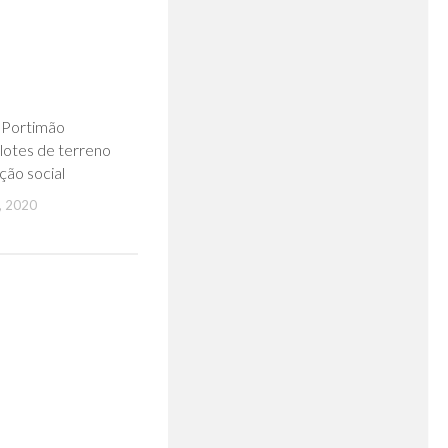
0
 Portimão
lotes de terreno
ção social
 2020