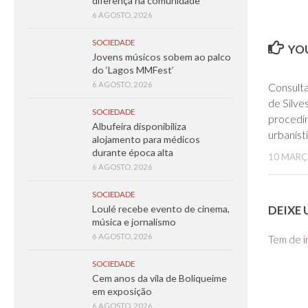
diferença na comunidade
6 AGOSTO, 2026
SOCIEDADE
YOU
Jovens músicos sobem ao palco
do ‘Lagos MMFest’
6 AGOSTO, 2026
Consult
de Silve
SOCIEDADE
procedi
Albufeira disponibiliza
urbaníst
alojamento para médicos
durante época alta
10 MARÇ
6 AGOSTO, 2026
SOCIEDADE
DEIXE
Loulé recebe evento de cinema,
música e jornalismo
6 AGOSTO, 2026
Tem de
i
SOCIEDADE
Cem anos da vila de Boliqueime
em exposição
6 AGOSTO, 2026