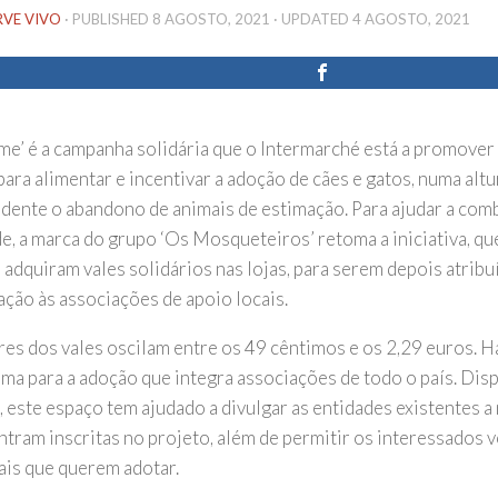
RVE VIVO
· PUBLISHED
8 AGOSTO, 2021
· UPDATED
4 AGOSTO, 2021
me’ é a campanha solidária que o Intermarché está a promover 
ara alimentar e incentivar a adoção de cães e gatos, numa alt
idente o abandono de animais de estimação. Para ajudar a com
de, a marca do grupo ‘Os Mosqueteiros’ retoma a iniciativa, qu
s adquiram vales solidários nas lojas, para serem depois atrib
ação às associações de apoio locais.
res dos vales oscilam entre os 49 cêntimos e os 2,29 euros. H
rma para a adoção que integra associações de todo o país. Disp
, este espaço tem ajudado a divulgar as entidades existentes a 
ntram inscritas no projeto, além de permitir os interessados
ais que querem adotar.