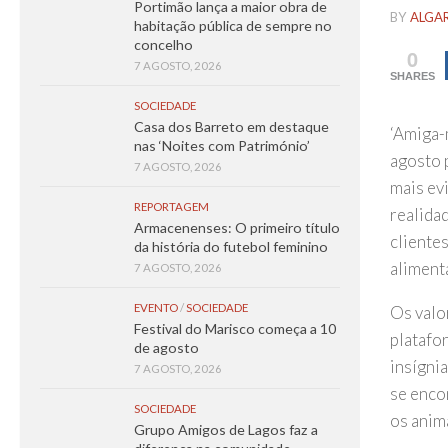
Portimão lança a maior obra de
BY
ALGA
habitação pública de sempre no
concelho
0
7 AGOSTO, 2026
SHARES
SOCIEDADE
Casa dos Barreto em destaque
‘Amiga-
nas ‘Noites com Património’
agosto p
7 AGOSTO, 2026
mais ev
REPORTAGEM
realida
Armacenenses: O primeiro título
cliente
da história do futebol feminino
aliment
7 AGOSTO, 2026
EVENTO
/
SOCIEDADE
Os valo
Festival do Marisco começa a 10
platafo
de agosto
insígnia
7 AGOSTO, 2026
se enco
SOCIEDADE
os anim
Grupo Amigos de Lagos faz a