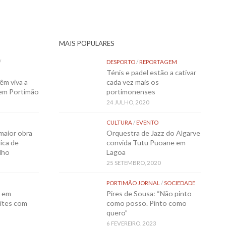
MAIS POPULARES
/
DESPORTO
/
REPORTAGEM
Ténis e padel estão a cativar
êm viva a
cada vez mais os
 em Portimão
portimonenses
24 JULHO, 2020
CULTURA
/
EVENTO
maior obra
Orquestra de Jazz do Algarve
ica de
convida Tutu Puoane em
lho
Lagoa
25 SETEMBRO, 2020
PORTIMÃO JORNAL
/
SOCIEDADE
o em
Pires de Sousa: “Não pinto
ites com
como posso. Pinto como
quero”
6 FEVEREIRO, 2023