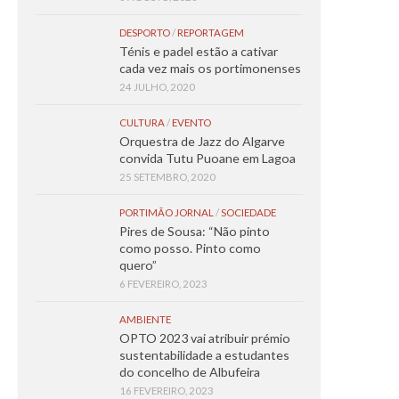
DESPORTO
/
REPORTAGEM
Ténis e padel estão a cativar
cada vez mais os portimonenses
24 JULHO, 2020
CULTURA
/
EVENTO
Orquestra de Jazz do Algarve
convida Tutu Puoane em Lagoa
25 SETEMBRO, 2020
PORTIMÃO JORNAL
/
SOCIEDADE
Pires de Sousa: “Não pinto
como posso. Pinto como
quero”
6 FEVEREIRO, 2023
AMBIENTE
OPTO 2023 vai atribuir prémio
sustentabilidade a estudantes
do concelho de Albufeira
16 FEVEREIRO, 2023