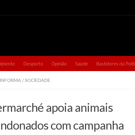
mbiente
Desporto
Opinião
Saúde
Bastidores da Polít
 INFORMA
/
SOCIEDADE
ermarché apoia animais
andonados com campanha