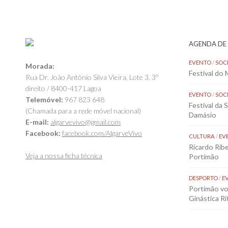
AGENDA DE
EVENTO
/
SOC
Morada:
Festival do
Rua Dr. João António Silva Vieira, Lote 3, 3º
direito / 8400-417 Lagoa
EVENTO
/
SOC
Telemóvel:
967 823 648
Festival da 
(Chamada para a rede móvel nacional)
Damásio
E-mail:
algarvevivo@gmail.com
Facebook:
facebook.com/AlgarveVivo
CULTURA
/
EV
Ricardo Rib
Veja a nossa ficha técnica
Portimão
DESPORTO
/
E
Portimão vol
Ginástica Rí