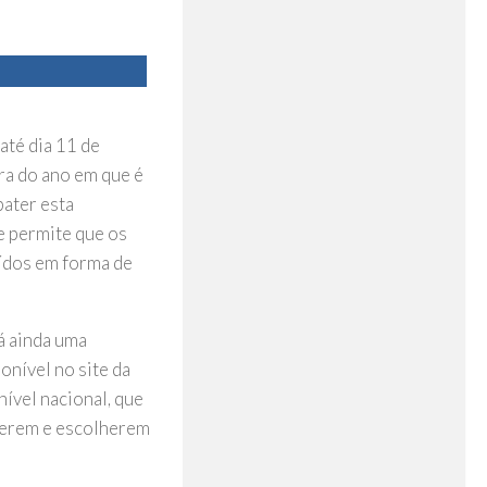
até dia 11 de
ura do ano em que é
bater esta
e permite que os
uídos em forma de
á ainda uma
onível no site da
nível nacional, que
 verem e escolherem