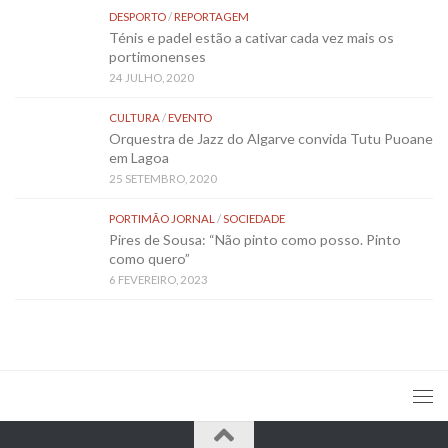
DESPORTO
/
REPORTAGEM
Ténis e padel estão a cativar cada vez mais os
portimonenses
24 JULHO, 2020
CULTURA
/
EVENTO
Orquestra de Jazz do Algarve convida Tutu Puoane
em Lagoa
25 SETEMBRO, 2020
PORTIMÃO JORNAL
/
SOCIEDADE
Pires de Sousa: “Não pinto como posso. Pinto
como quero”
6 FEVEREIRO, 2023