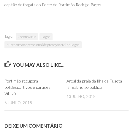
capitão de fragata do Porto de Portimão Rodrigo Paços.
Tags:
Coronavírus
Lagoa
Subcomissão operacional de proteção civil de Lagoa
YOU MAY ALSO LIKE...
0
0
Portimão recupera
Areal da praia da Ilha da Fuseta
polidesportivos e parques
já reabriu ao público
Vitavó
13 JULHO, 2018
6 JUNHO, 2018
DEIXE UM COMENTÁRIO