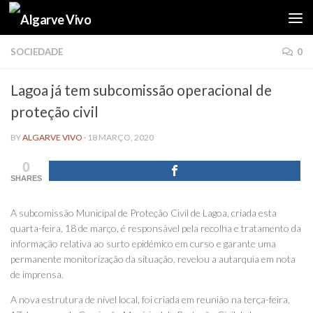
Skip to content
SOCIEDADE
0
Lagoa já tem subcomissão operacional de
proteção civil
BY
ALGARVE VIVO
·
18 MARÇO, 2020
0
SHARES
A subcomissão Municipal de Proteção Civil de Lagoa, criada esta
quarta-feira, 18 de março, é responsável pela recolha e tratamento da
informação relativa ao surto epidémico em curso e garante uma
permanente monitorização da situação, revelou a autarquia em nota
de imprensa.
A nova estrutura de nível local, foi criada em reunião na terça-feira,