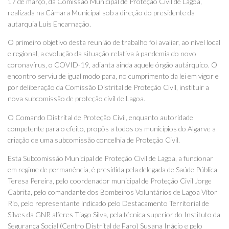
17 de março, da Comissão Municipal de Proteção Civil de Lagoa,
realizada na Câmara Municipal sob a direção do presidente da
autarquia Luís Encarnação.
O primeiro objetivo desta reunião de trabalho foi avaliar, ao nível local
e regional, a evolução da situação relativa à pandemia do novo
coronavírus, o COVID-19, adianta ainda aquele órgão autárquico. O
encontro serviu de igual modo para, no cumprimento da lei em vigor e
por deliberação da Comissão Distrital de Proteção Civil, instituir a
nova subcomissão de proteção civil de Lagoa.
O Comando Distrital de Proteção Civil, enquanto autoridade
competente para o efeito, propôs a todos os municípios do Algarve a
criação de uma subcomissão concelhia de Proteção Civil.
Esta Subcomissão Municipal de Proteção Civil de Lagoa, a funcionar
em regime de permanência, é presidida pela delegada de Saúde Pública
Teresa Pereira, pelo coordenador municipal de Proteção Civil Jorge
Cabrita, pelo comandante dos Bombeiros Voluntários de Lagoa Vítor
Rio, pelo representante indicado pelo Destacamento Territorial de
Silves da GNR alferes Tiago Silva, pela técnica superior do Instituto da
Segurança Social (Centro Distrital de Faro) Susana Inácio e pelo