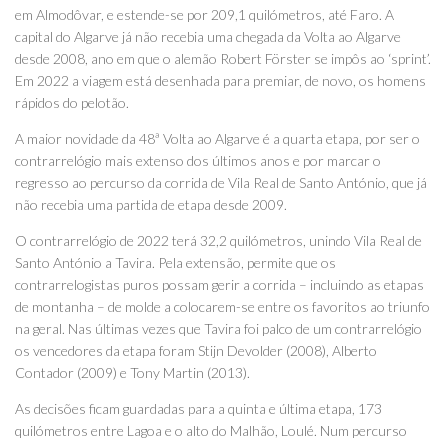
em Almodôvar, e estende-se por 209,1 quilómetros, até Faro. A
capital do Algarve já não recebia uma chegada da Volta ao Algarve
desde 2008, ano em que o alemão Robert Förster se impôs ao ‘sprint’.
Em 2022 a viagem está desenhada para premiar, de novo, os homens
rápidos do pelotão.
A maior novidade da 48ª Volta ao Algarve é a quarta etapa, por ser o
contrarrelógio mais extenso dos últimos anos e por marcar o
regresso ao percurso da corrida de Vila Real de Santo António, que já
não recebia uma partida de etapa desde 2009.
O contrarrelógio de 2022 terá 32,2 quilómetros, unindo Vila Real de
Santo António a Tavira. Pela extensão, permite que os
contrarrelogistas puros possam gerir a corrida – incluindo as etapas
de montanha – de molde a colocarem-se entre os favoritos ao triunfo
na geral. Nas últimas vezes que Tavira foi palco de um contrarrelógio
os vencedores da etapa foram Stijn Devolder (2008), Alberto
Contador (2009) e Tony Martin (2013).
As decisões ficam guardadas para a quinta e última etapa, 173
quilómetros entre Lagoa e o alto do Malhão, Loulé. Num percurso