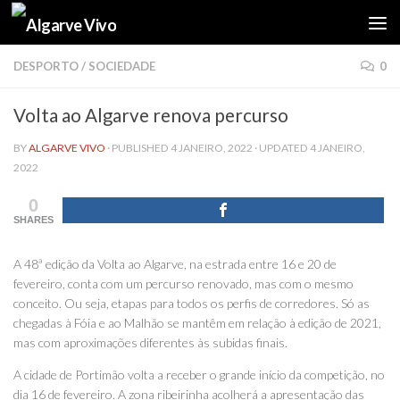
Skip to content
DESPORTO
/
SOCIEDADE
0
Volta ao Algarve renova percurso
BY
ALGARVE VIVO
· PUBLISHED
4 JANEIRO, 2022
· UPDATED
4 JANEIRO,
2022
0
SHARES
A 48ª edição da Volta ao Algarve, na estrada entre 16 e 20 de
fevereiro, conta com um percurso renovado, mas com o mesmo
conceito. Ou seja, etapas para todos os perfis de corredores. Só as
chegadas à Fóia e ao Malhão se mantêm em relação à edição de 2021,
mas com aproximações diferentes às subidas finais.
A cidade de Portimão volta a receber o grande início da competição, no
dia 16 de fevereiro. A zona ribeirinha acolherá a apresentação das