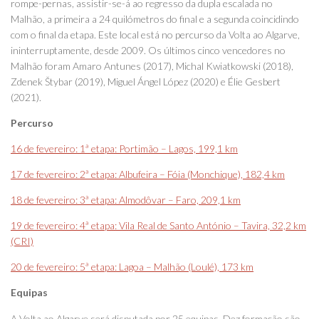
rompe-pernas, assistir-se-á ao regresso da dupla escalada no
Malhão, a primeira a 24 quilómetros do final e a segunda coincidindo
com o final da etapa. Este local está no percurso da Volta ao Algarve,
ininterruptamente, desde 2009. Os últimos cinco vencedores no
Malhão foram Amaro Antunes (2017), Michal Kwiatkowski (2018),
Zdenek Štybar (2019), Miguel Ángel López (2020) e Élie Gesbert
(2021).
Percurso
16 de fevereiro: 1ª etapa: Portimão – Lagos, 199,1 km
17 de fevereiro: 2ª etapa: Albufeira – Fóia (Monchique), 182,4 km
18 de fevereiro: 3ª etapa: Almodôvar – Faro, 209,1 km
19 de fevereiro: 4ª etapa: Vila Real de Santo António – Tavira, 32,2 km
(CRI)
20 de fevereiro: 5ª etapa: Lagoa – Malhão (Loulé), 173 km
Equipas
A Volta ao Algarve será disputada por 25 equipas. Dez formação são