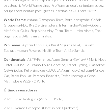
de categoria WorldTeam e cinco ProTeam, às quais se juntam as dez
equipas continentais portuguesas inscritas na UCI para 2022:
WorldTeams:
Astana Qazaqstan Team, Bora-hansgrohe, Cofidis,
Groupama-FDJ, INEOS-Grenadiers, Intermarché-Wanty-Gobert
Matériaux, Quick-Step Alpha Vinyl Team, Team Jumbo-Visma, Trek-
Segafredo e UAE Team Emirates.
ProTeams:
Alpecin-Fenix, Caja Rural-Seguros RGA, Euskaltel-
Euskadi, Human Powered Health e Team Arkéa-Samsic
Continentais:
ABTF-Feirense, Atum General-Tavira-AP Maria Nova
Hotel, Aviludo-Louletano-Loulé Concelho, Efapel Cycling, Glassdrive-
Q8-Anicolor, Kelly-Simoldes-UDO, LA Alumínios-Credibom-Marcos
Car, Rádio Popular-Paredes-Boavista, Tavfer-Mortágua-Ovos
Matinados e W52-FC Porto
Últimos vencedores
2021 – João Rodrigues (W52-FC Porto)
2020 – Remco Evenepoel (Deceuninck-QuickStep)