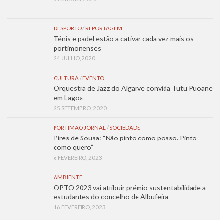
DESPORTO
/
REPORTAGEM
Ténis e padel estão a cativar cada vez mais os
portimonenses
24 JULHO, 2020
CULTURA
/
EVENTO
Orquestra de Jazz do Algarve convida Tutu Puoane
em Lagoa
25 SETEMBRO, 2020
PORTIMÃO JORNAL
/
SOCIEDADE
Pires de Sousa: “Não pinto como posso. Pinto
como quero”
6 FEVEREIRO, 2023
AMBIENTE
OPTO 2023 vai atribuir prémio sustentabilidade a
estudantes do concelho de Albufeira
16 FEVEREIRO, 2023