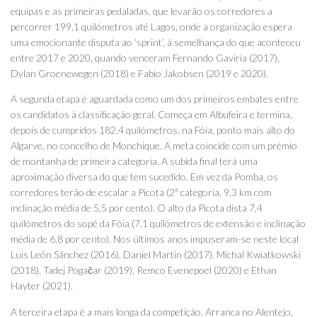
equipas e as primeiras pedaladas, que levarão os corredores a
percorrer 199,1 quilómetros até Lagos, onde a organização espera
uma emocionante disputa ao ‘sprint’, à semelhança do que aconteceu
entre 2017 e 2020, quando venceram Fernando Gaviria (2017),
Dylan Groenewegen (2018) e Fabio Jakobsen (2019 e 2020).
A segunda etapa é aguardada como um dos primeiros embates entre
os candidatos à classificação geral. Começa em Albufeira e termina,
depois de cumpridos 182,4 quilómetros, na Fóia, ponto mais alto do
Algarve, no concelho de Monchique. A meta coincide com um prémio
de montanha de primeira categoria. A subida final terá uma
aproximação diversa do que tem sucedido. Em vez da Pomba, os
corredores terão de escalar a Picota (2ª categoria, 9,3 km com
inclinação média de 5,5 por cento). O alto da Picota dista 7,4
quilómetros do sopé da Fóia (7,1 quilómetros de extensão e inclinação
média de 6,8 por cento). Nos últimos anos impuseram-se neste local
Luis León Sánchez (2016), Daniel Martin (2017), Michal Kwiatkowski
(2018), Tadej Pogačar (2019), Remco Evenepoel (2020) e Ethan
Hayter (2021).
A terceira etapa é a mais longa da competição. Arranca no Alentejo,