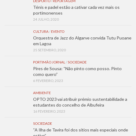
DESPORTO
/
REPORTAGEM
Ténis e padel estão a cativar cada vez mais os
portimonenses
24 JULHO, 2020
CULTURA
/
EVENTO
Orquestra de Jazz do Algarve convida Tutu Puoane
em Lagoa
25 SETEMBRO, 2020
PORTIMÃO JORNAL
/
SOCIEDADE
Pires de Sousa: “Não pinto como posso. Pinto
como quero”
6 FEVEREIRO, 2023
AMBIENTE
OPTO 2023 vai atribuir prémio sustentabilidade a
estudantes do concelho de Albufeira
16 FEVEREIRO, 2023
SOCIEDADE
“A Ilha de Tavira foi dos sítios mais especiais onde
estive”