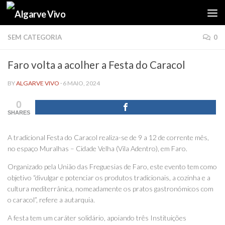
Skip to content
SEM CATEGORIA
0
Faro volta a acolher a Festa do Caracol
BY
ALGARVE VIVO
·
6 MAIO, 2024
0
SHARES
A tradicional Festa do Caracol realiza-se de 9 a 12 de corrente mês,
no espaço Muralhas – Cidade Velha (Vila Adentro), em Faro.
Organizado pela União das Freguesias de Faro, este evento tem como
objetivo “divulgar e potenciar os produtos tradicionais, a cozinha e a
cultura mediterrânica, nomeadamente os pratos gastronómicos com
o caracol”, refere a autarquia.
A festa tem um caráter solidário, apoiando três Instituições