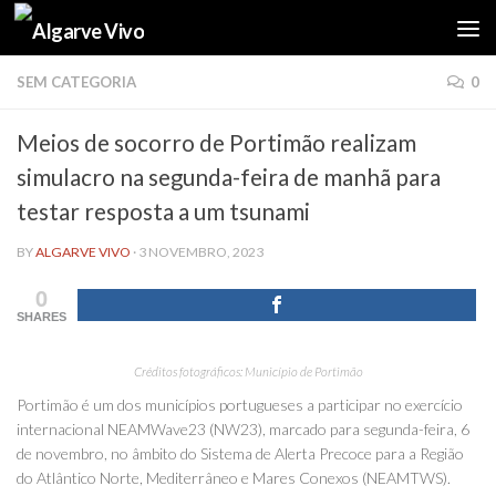
Skip to content
SEM CATEGORIA
0
Meios de socorro de Portimão realizam
simulacro na segunda-feira de manhã para
testar resposta a um tsunami
BY
ALGARVE VIVO
·
3 NOVEMBRO, 2023
0
SHARES
Créditos fotográficos: Município de Portimão
Portimão é um dos municípios portugueses a participar no exercício
internacional NEAMWave23 (NW23), marcado para segunda-feira, 6
de novembro, no âmbito do Sistema de Alerta Precoce para a Região
do Atlântico Norte, Mediterrâneo e Mares Conexos (NEAMTWS).