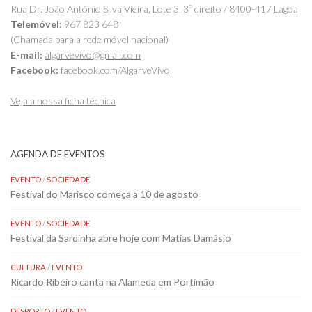
Rua Dr. João António Silva Vieira, Lote 3, 3º direito / 8400-417 Lagoa
Telemóvel:
967 823 648
(Chamada para a rede móvel nacional)
E-mail:
algarvevivo@gmail.com
Facebook:
facebook.com/AlgarveVivo
Veja a nossa ficha técnica
AGENDA DE EVENTOS
EVENTO
/
SOCIEDADE
Festival do Marisco começa a 10 de agosto
EVENTO
/
SOCIEDADE
Festival da Sardinha abre hoje com Matias Damásio
CULTURA
/
EVENTO
Ricardo Ribeiro canta na Alameda em Portimão
DESPORTO
/
EVENTO