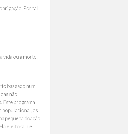
brigação. Por tal
 a vida ou a morte.
brio baseado num
ssoas não
s. Este programa
a populacional, os
uma pequena doação
ela eleitoral de