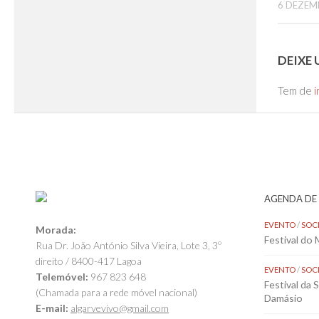
6 DEZEM
DEIXE
Tem de
i
AGENDA DE
EVENTO
/
SOC
Morada:
Festival do
Rua Dr. João António Silva Vieira, Lote 3, 3º
direito / 8400-417 Lagoa
EVENTO
/
SOC
Telemóvel:
967 823 648
Festival da 
(Chamada para a rede móvel nacional)
Damásio
E-mail:
algarvevivo@gmail.com