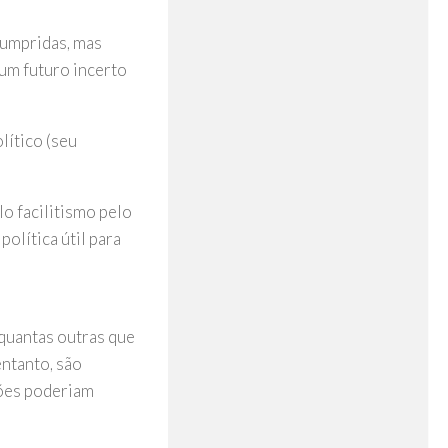
cumpridas, mas
num futuro incerto
lítico (seu
o facilitismo pelo
olítica útil para
 quantas outras que
entanto, são
ções poderiam