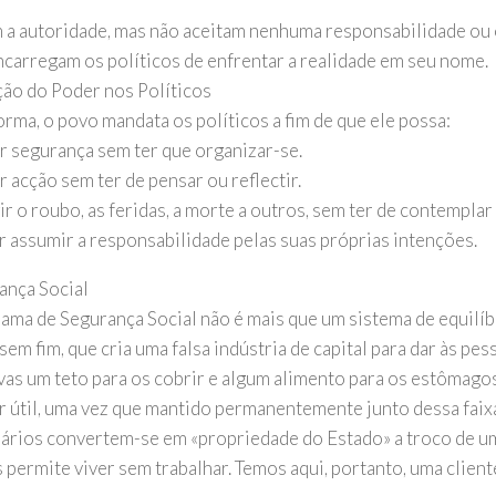
a autoridade, mas não aceitam nenhuma responsabilidade ou o
encarregam os políticos de enfrentar a realidade em seu nome.
ão do Poder nos Políticos
orma, o povo mandata os políticos a fim de que ele possa:
r segurança sem ter que organizar-se.
 acção sem ter de pensar ou reflectir.
gir o roubo, as feridas, a morte a outros, sem ter de contemplar
ar assumir a responsabilidade pelas suas próprias intenções.
ança Social
ama de Segurança Social não é mais que um sistema de equilí
sem fim, que cria uma falsa indústria de capital para dar às pe
vas um teto para os cobrir e algum alimento para os estômago
r útil, uma vez que mantido permanentemente junto dessa faix
iários convertem-se em «propriedade do Estado» a troco de 
 permite viver sem trabalhar. Temos aqui, portanto, uma client