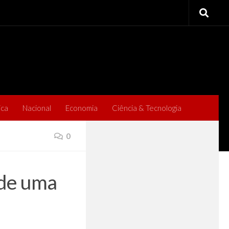
ica
Nacional
Economia
Ciência & Tecnologia
0
 de uma