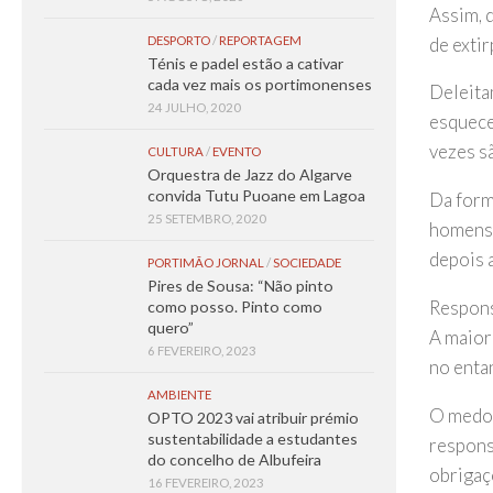
Assim, 
de extir
DESPORTO
/
REPORTAGEM
Ténis e padel estão a cativar
cada vez mais os portimonenses
Deleita
24 JULHO, 2020
esquece
vezes s
CULTURA
/
EVENTO
Orquestra de Jazz do Algarve
convida Tutu Puoane em Lagoa
Da form
25 SETEMBRO, 2020
homens 
depois 
PORTIMÃO JORNAL
/
SOCIEDADE
Pires de Sousa: “Não pinto
Respons
como posso. Pinto como
quero”
A maiori
6 FEVEREIRO, 2023
no enta
AMBIENTE
O medo 
OPTO 2023 vai atribuir prémio
sustentabilidade a estudantes
respons
do concelho de Albufeira
obrigaç
16 FEVEREIRO, 2023