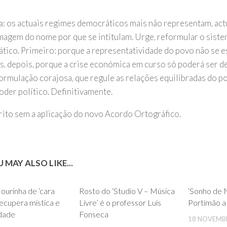
: os actuais regimes democráticos mais não representam, ac
imagem do nome por que se intitulam. Urge, reformular o sist
tico. Primeiro: porque a representatividade do povo não se e
os, depois, porque a crise económica em curso só poderá ser d
ormulação corajosa, que regule as relações equilibradas do 
oder político. Definitivamente.
rito sem a aplicação do novo Acordo Ortográfico.
 MAY ALSO LIKE...
0
0
urinha de ‘cara
Rosto do ‘Studio V – Música
‘Sonho de N
recupera mística e
Livre’ é o professor Luís
Portimão a
idade
Fonseca
18 NOVEMB