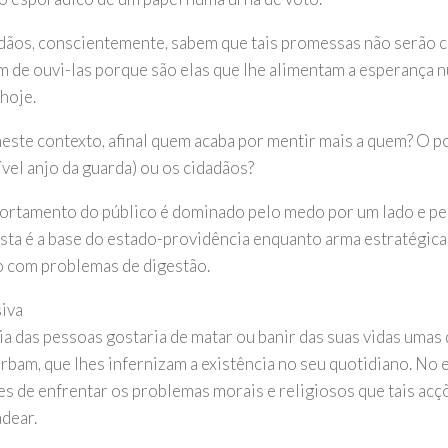
dãos, conscientemente, sabem que tais promessas não serão 
m de ouvi-las porque são elas que lhe alimentam a esperança 
 hoje.
neste contexto, afinal quem acaba por mentir mais a quem? O po
vel anjo da guarda) ou os cidadãos?
rtamento do público é dominado pelo medo por um lado e pel
sta é a base do estado-providência enquanto arma estratégica p
 com problemas de digestão.
iva
ia das pessoas gostaria de matar ou banir das suas vidas umas
urbam, que lhes infernizam a existência no seu quotidiano. No 
es de enfrentar os problemas morais e religiosos que tais ac
dear.