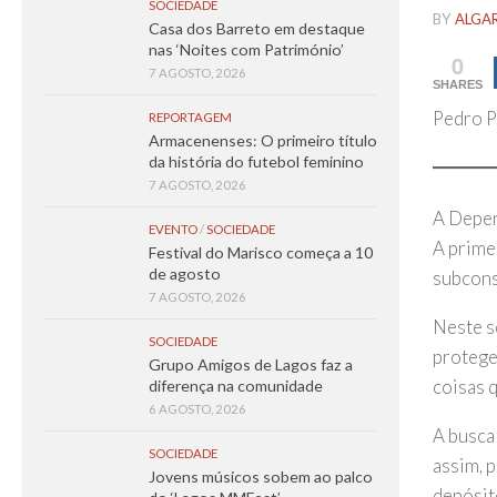
SOCIEDADE
BY
ALGA
Casa dos Barreto em destaque
nas ‘Noites com Património’
0
7 AGOSTO, 2026
SHARES
Pedro P
REPORTAGEM
Armacenenses: O primeiro título
da história do futebol feminino
7 AGOSTO, 2026
A Depe
EVENTO
/
SOCIEDADE
A primei
Festival do Marisco começa a 10
de agosto
subcons
7 AGOSTO, 2026
Neste s
SOCIEDADE
protege
Grupo Amigos de Lagos faz a
coisas 
diferença na comunidade
6 AGOSTO, 2026
A busca
SOCIEDADE
assim, p
Jovens músicos sobem ao palco
depósit