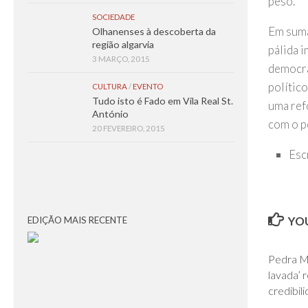
peso.
SOCIEDADE
Em suma
Olhanenses à descoberta da
região algarvia
pálida 
3 MARÇO, 2015
democrá
polític
CULTURA
/
EVENTO
Tudo isto é Fado em Vila Real St.
uma ref
António
com o p
20 FEVEREIRO, 2015
Esc
YOU
EDIÇÃO MAIS RECENTE
Pedra Mo
lavada’ 
credibil