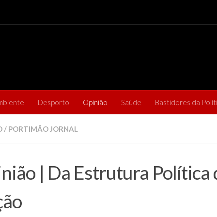
mbiente
Desporto
Opinião
Saúde
Bastidores da Polít
O
/
PORTIMÃO JORNAL
nião | Da Estrutura Política
ção