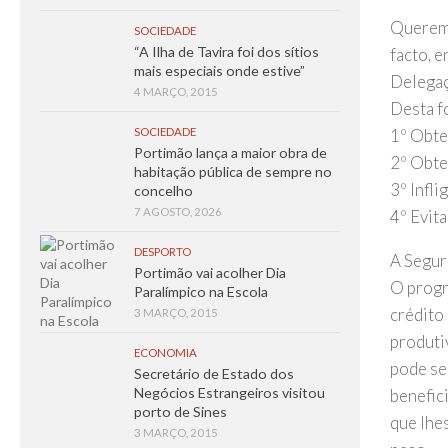
Querem 
SOCIEDADE
“A Ilha de Tavira foi dos sítios
facto, 
mais especiais onde estive”
Delegaç
4 MARÇO, 2015
Desta f
SOCIEDADE
1º Obte
Portimão lança a maior obra de
2º Obter
habitação pública de sempre no
3º Infli
concelho
7 AGOSTO, 2026
4º Evit
DESPORTO
A Segur
Portimão vai acolher Dia
O progr
Paralímpico na Escola
crédito 
3 MARÇO, 2015
produti
ECONOMIA
pode se
Secretário de Estado dos
Negócios Estrangeiros visitou
benefic
porto de Sines
que lhes
3 MARÇO, 2015