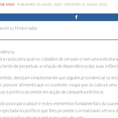
RVE VIVO
· PUBLISHED
30 JULHO, 2022
· UPDATED
21 JULHO, 2022
ereira | Historiador
ndência
ra razão pela qual os cidadãos de um país criam uma estrutura 
ciente de perpetuar a relação de dependência das suas infânci
entido, desejam simplesmente que alguém providencial se en
r, possuir alimento que os sustente, roupa que os cubra e uma
que o político promete em acção de campanha eleitoral.
 do povo para adquirir estes elementos fundamentais da sua ex
rojectada no político que lhes promete o irrealizável a troco 
o esporádico de um papel numa urna de voto.