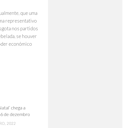
tualmente, que uma
ema representativo
sgota nos partidos
ebelada, se houver
poder económico
0
atal’ chega a
 6 de dezembro
RO, 2022