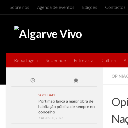
Sobre nós
Agenda de eventos
Edições
Contactos
Skip to content
Reportagem
Sociedade
Entrevista
Cultura
A
OPINIÃ
SOCIEDADE
Opi
Portimão lança a maior obra de
habitação pública de sempre no
concelho
Na
7 AGOSTO, 2026