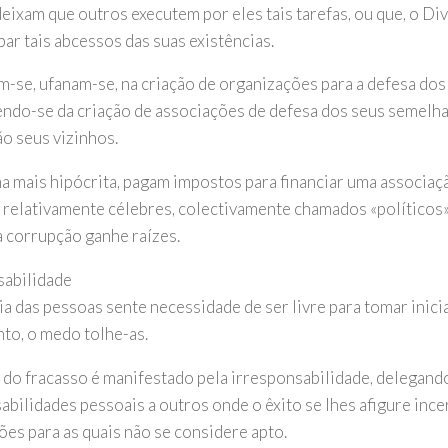
deixam que outros executem por eles tais tarefas, ou que, o Di
par tais abcessos das suas existências.
m-se, ufanam-se, na criação de organizações para a defesa dos
ndo-se da criação de associações de defesa dos seus semelha
ão seus vizinhos.
a mais hipócrita, pagam impostos para financiar uma associaçã
relativamente célebres, colectivamente chamados «políticos»
a corrupção ganhe raízes.
abilidade
a das pessoas sente necessidade de ser livre para tomar inicia
nto, o medo tolhe-as.
do fracasso é manifestado pela irresponsabilidade, delegando
abilidades pessoais a outros onde o êxito se lhes afigure ince
ões para as quais não se considere apto.