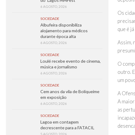
do ‘Lagos MMFest’
6 AGOSTO, 2026
Os cida
SOCIEDADE
precisa
Albufeira disponibiliza
que é já
alojamento para médicos
durante época alta
Assim, 
6 AGOSTO, 2026
presumí
SOCIEDADE
Loulé recebe evento de cinema,
O compo
música e jornalismo
outro. E
6 AGOSTO, 2026
um povo
SOCIEDADE
Cem anos da vila de Boliqueime
A Ofens
em exposição
A maior
6 AGOSTO, 2026
as pert
SOCIEDADE
incapaz
Lagoa em contagem
desenca
decrescente para a FATACIL
5 AGOSTO, 2026